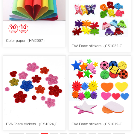
Color paper（HM2007）
EVA Foam stickers（CS1032-CS1037）
EVA Foam stickers （CS1024,CS1029,CS1030,CS1031）
EVA Foam stickers（CS1019-CS1028）