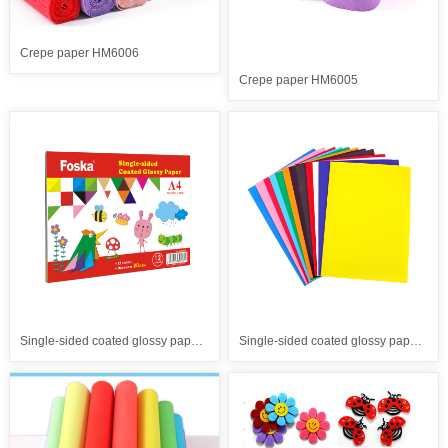
Crepe paper HM6006
Crepe paper HM6005
Single-sided coated glossy paper（HM2010、HM2011）
Single-sided coated glossy paper（HM2009）